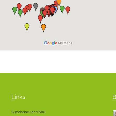
Links
Gutscheine-LahrCARD